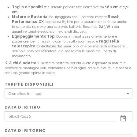
Taglia disponibile:
S (ideale per altezze indicative tra
160 cm e 170
cm
).
Motore e Batteria:
Equipaggiata con il potente motore
Bosch
Performance CX
(coppia da 85 Nm per superare senza fatica anche
le salite più ripide) e una capiente batteria Bosch da
625 Wh
per
garantire lunghe escursioni e grandi dislivelli.
Equipaggiamento Top:
Doppia ammortizzazione (anteriore e
posteriore) per il massimo comfort sullo sconnesso e
reggisella
telescopico
controllabile dal manubrio, che permette di abbassare il
sellino al volo per affrontare le discese con la massima libertà di
movimento.
💡
A chi è adatta:
È la scelta perfetta per chi vuole esplorare la natura e i
percorsi di montagna veri, cercando una bici agile, stabile, sicura in discesa e
con una grande spinta in salita.
TARIFFE DISPONIBILI
DATA DI RITIRO
DATA DI RITORNO