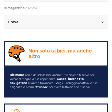
In magazzino
2 Articoli
Prova
Non solo la bici, ma anche
altro
Bicimone
non ti da solo la bici, anche tutto ciò che ti serve per
vivere al meglio la tua esperienza.
Casco, lucchetto,
navigatore
e tanto altro ancora. Scegli il noleggio adatto alle tue
esigenze e premi
"Procedi"
per avere tutto ciò che ti serve.