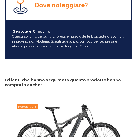
Dove noleggiare?
Sestola e Cimocino
Questi sono i due punti di presa e rilascio delle biciclette disponibili
in provincia di Modena. Scegli quello più comodo per te: presa e
rilascio possono avvenire in due luoghi differenti.
I clienti che hanno acquistato questo prodotto hanno
comprato anche:
Noleggia ora