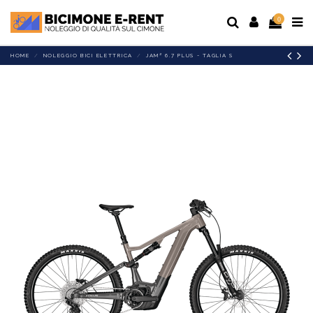
0
HOME
NOLEGGIO BICI ELETTRICA
JAM² 6.7 PLUS - TAGLIA S